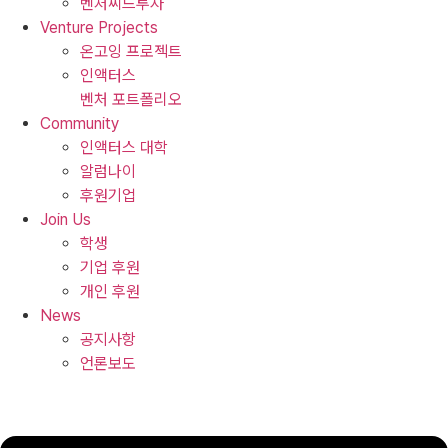
벤처씨드투자
Venture Projects
온고잉 프로젝트
인액터스
벤처 포트폴리오
Community
인액터스 대학
알럼나이
후원기업
Join Us
학생
기업 후원
개인 후원
News
공지사항
언론보도