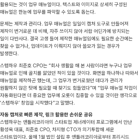
활용되는 것이 업무 매뉴얼이다. 텍스트와 이미지로 상세히 구성된
매뉴얼은 한눈에 업무를 파악할 수 있도록 돕는다.
문제는 제작과 관리다. 업무 매뉴얼은 일일이 캡처 도구로 만들어져
제작이 번거로운 데 비해, 자주 쓰이지 않아 서랍 어딘가에 방치되는
일이 다반사다. 결국 고생 들여 제작한 매뉴얼임에도 필요한 순간에는
찾을 수 없거나, 업데이트가 이뤄지지 않아 쓸모가 잃는 경우가
발생한다.
스텝하우 최준호 CPO는 “회사 생활을 해 본 사람이라면 누구나 업무
매뉴얼로 인해 골치를 앓았던 적이 있을 것이다. 화면을 하나하나 따와서
매뉴얼을 제작하곤 했는데, 그 업무가 번거로웠던 데다가 관리가
원활하지 않은 탓에 필요할 때 찾기도 힘들었다”며 “업무 매뉴얼 작업이
자동화된다면 더 중요한 업무에 오롯이 집중할 수 있을 것이란 생각으로
‘스텝하우’ 창업을 시작했다”고 말했다.
자동 캡처로 빠른 제작, 링크 활용한 손쉬운 공유
스텝하우는 앤틀러코리아의 스타트업 제너레이터 프로그램에서 만난
황성욱 대표, 최준호 CPO, 차지형 CTO가 의기투합해 세운
스타트업이다. 올해 1월 법인 설립 후 앤틀러코리아로부터 프리시드