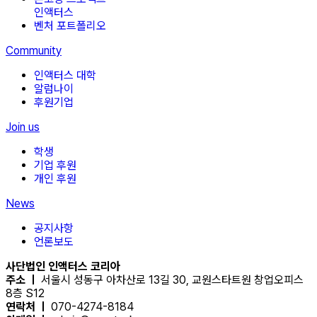
인액터스
벤처 포트폴리오
Community
인액터스 대학
알럼나이
후원기업
Join us
학생
기업 후원
개인 후원
News
공지사항
언론보도
사단법인 인액터스 코리아
주소 ㅣ
서울시 성동구 아차산로 13길 30, 교원스타트원 창업오피스
8층 S12
연락처 ㅣ
070-4274-8184