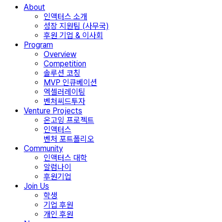
About
인액터스 소개
성장 지원팀 (사무국)
후원 기업 & 이사회
Program
Overview
Competition
솔루션 코칭
MVP 인큐베이션
엑셀러레이팅
벤처씨드투자
Venture Projects
온고잉 프로젝트
인액터스
벤처 포트폴리오
Community
인액터스 대학
알럼나이
후원기업
Join Us
학생
기업 후원
개인 후원