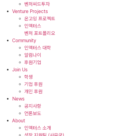
벤처씨드투자
Venture Projects
온고잉 프로젝트
인액터스
벤처 포트폴리오
Community
인액터스 대학
알럼나이
후원기업
Join Us
학생
기업 후원
개인 후원
News
공지사항
언론보도
About
인액터스 소개
성장 지원팀 (사무국)