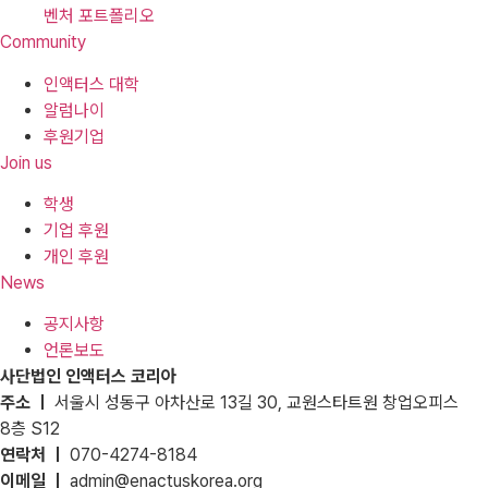
벤처 포트폴리오
Community
인액터스 대학
알럼나이
후원기업
Join us
학생
기업 후원
개인 후원
News
공지사항
언론보도
사단법인 인액터스 코리아
주소 ㅣ
서울시 성동구 아차산로 13길 30, 교원스타트원 창업오피스
8층 S12
연락처 ㅣ
070-4274-8184
이메일 ㅣ
admin@enactuskorea.org