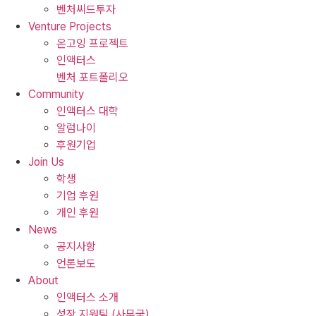
벤처씨드투자
Venture Projects
온고잉 프로젝트
인액터스
벤처 포트폴리오
Community
인액터스 대학
알럼나이
후원기업
Join Us
학생
기업 후원
개인 후원
News
공지사항
언론보도
About
인액터스 소개
성장 지원팀 (사무국)