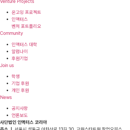
Venture Projects
온고잉 프로젝트
인액터스
벤처 포트폴리오
Community
인액터스 대학
알럼나이
후원기업
Join us
학생
기업 후원
개인 후원
News
공지사항
언론보도
사단법인 인액터스 코리아
주소 ㅣ
서울시 성동구 아차산로 13길 30, 교원스타트원 창업오피스