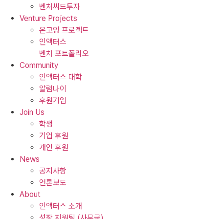
벤처씨드투자
Venture Projects
온고잉 프로젝트
인액터스
벤처 포트폴리오
Community
인액터스 대학
알럼나이
후원기업
Join Us
학생
기업 후원
개인 후원
News
공지사항
언론보도
About
인액터스 소개
성장 지원팀 (사무국)